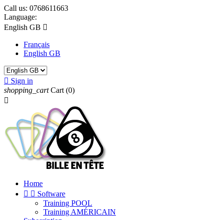
Call us:
0768611663
Language:
English GB

Français
English GB

Sign in
shopping_cart
Cart
(0)

Home


Software
Training POOL
Training AMÉRICAIN