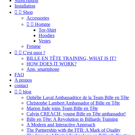
Subscription
Installation


Shop
Accessories


Homme
Tee-Shirt
Hoodies
Vestes
Femme


C'est quoi ?
BILLE EN TÊTE TRAINING, WHAT IS IT?
HOW DOES IT WORK?
App. smartphone
FAQ
A propos
contact


blog
Ophélie Laval Ambassadrice de la Team Bille en Tête
Christophe Lambert Ambassador of Bille en Tête
Marion Jude joins Team Bille en Tête
Calvin CREACH, young Bille en Tête ambassador!
Bille en Tête: A Revolution in Billiards Training
A Modern and Interactive Approach
The Partnership with the FFB: A Mark of Quality