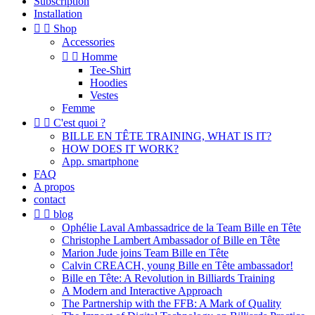
Subscription
Installation


Shop
Accessories


Homme
Tee-Shirt
Hoodies
Vestes
Femme


C'est quoi ?
BILLE EN TÊTE TRAINING, WHAT IS IT?
HOW DOES IT WORK?
App. smartphone
FAQ
A propos
contact


blog
Ophélie Laval Ambassadrice de la Team Bille en Tête
Christophe Lambert Ambassador of Bille en Tête
Marion Jude joins Team Bille en Tête
Calvin CREACH, young Bille en Tête ambassador!
Bille en Tête: A Revolution in Billiards Training
A Modern and Interactive Approach
The Partnership with the FFB: A Mark of Quality