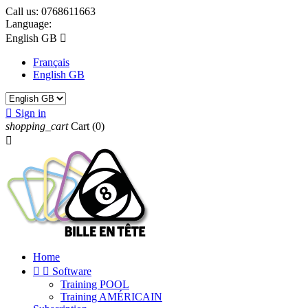
Call us:
0768611663
Language:
English GB

Français
English GB

Sign in
shopping_cart
Cart
(0)

Home


Software
Training POOL
Training AMÉRICAIN