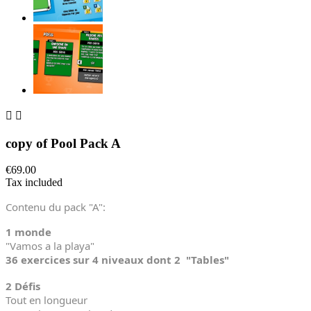


copy of Pool Pack A
€69.00
Tax included
Contenu du pack "A":
1 monde
"Vamos a la playa"
36 exercices sur 4 niveaux dont 2 "Tables"
2 Défis
Tout en longueur